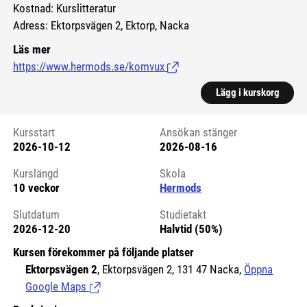
Kostnad: Kurslitteratur
Adress: Ektorpsvägen 2, Ektorp, Nacka
Läs mer
https://www.hermods.se/komvux
(Länk till extern sida.)
Lägg i kurskorg
Kursstart
Ansökan stänger
2026-10-12
2026-08-16
Kursstart 6125027
Kurslängd
Skola
10 veckor
Hermods
Slutdatum
Studietakt
2026-12-20
Halvtid (50%)
Kursen förekommer på följande platser
Ektorpsvägen 2
, Ektorpsvägen 2, 131 47 Nacka,
Öppna
Google Maps
(Länk till extern sida.)