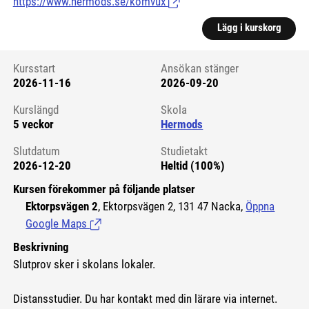
https://www.hermods.se/komvux
(Länk till extern sida.)
Lägg i kurskorg
Kursstart
Ansökan stänger
2026-11-16
2026-09-20
Kursstart 6125324
Kurslängd
Skola
5 veckor
Hermods
Slutdatum
Studietakt
2026-12-20
Heltid (100%)
Kursen förekommer på följande platser
Ektorpsvägen 2
, Ektorpsvägen 2, 131 47 Nacka,
Öppna
Google Maps
(Länk till extern sida.)
Beskrivning
Slutprov sker i skolans lokaler.
Distansstudier. Du har kontakt med din lärare via internet.