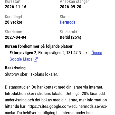
Kursstart
Ansökan stänger
2026-11-16
2026-09-20
Kursstart 6125633
Kurslängd
Skola
20 veckor
Hermods
Slutdatum
Studietakt
2027-04-04
Deltid (25%)
Kursen förekommer på följande platser
Ektorpsvägen 2
, Ektorpsvägen 2, 131 47 Nacka,
Öppna
Google Maps
(Länk till extern sida.)
Beskrivning
Slutprov sker i skolans lokaler.
Distansstudier. Du har kontakt med din lärare via internet.
Introduktion sker i skolans lokaler. Det ingår 20% lärarledd
undervisning och det bokas med din lärare, mer information
hittar du här:
https://sites.google.com/edu.hermods.se/vux-
nacka.
Du behöver ha tillgång till internet under hela