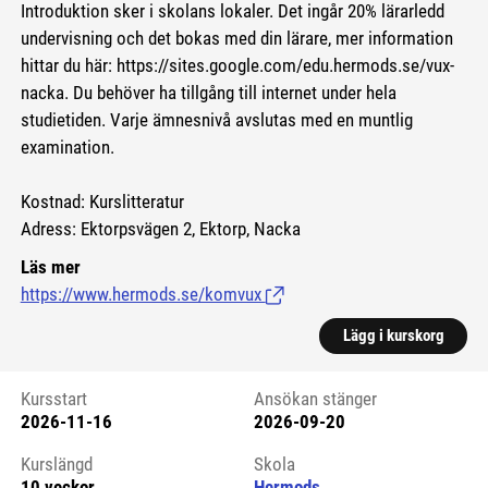
Introduktion sker i skolans lokaler. Det ingår 20% lärarledd
undervisning och det bokas med din lärare, mer information
hittar du här:
https://sites.google.com/edu.hermods.se/vux-
nacka.
Du behöver ha tillgång till internet under hela
studietiden. Varje ämnesnivå avslutas med en muntlig
examination.
Kostnad: Kurslitteratur
Adress: Ektorpsvägen 2, Ektorp, Nacka
Läs mer
https://www.hermods.se/komvux
(Länk till extern sida.)
Lägg i kurskorg
Kursstart
Ansökan stänger
2026-11-16
2026-09-20
Kursstart 6125431
Kurslängd
Skola
10 veckor
Hermods