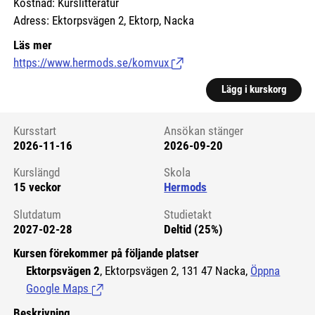
Kostnad: Kurslitteratur
Adress: Ektorpsvägen 2, Ektorp, Nacka
Läs mer
https://www.hermods.se/komvux
(Länk till extern sida.)
Lägg i kurskorg
Kursstart
Ansökan stänger
2026-11-16
2026-09-20
Kursstart 6125538
Kurslängd
Skola
15 veckor
Hermods
Slutdatum
Studietakt
2027-02-28
Deltid (25%)
Kursen förekommer på följande platser
Ektorpsvägen 2
, Ektorpsvägen 2, 131 47 Nacka,
Öppna
Google Maps
(Länk till extern sida.)
Beskrivning