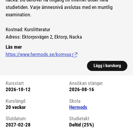
studietiden. Varje ämnesnivå avslutas med en muntlig
examination.
Kostnad: Kurslitteratur
Adress: Ektorpsvägen 2, Ektorp, Nacka
Läs mer
https://www.hermods.se/komvux
(Länk till extern sida.)
Lägg i kurskorg
Kursstart
Ansökan stänger
2026-10-12
2026-08-16
Kursstart 6125229
Kurslängd
Skola
20 veckor
Hermods
Slutdatum
Studietakt
2027-02-28
Deltid (25%)