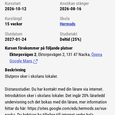
Kursstart
Ansökan stänger
2026-10-12
2026-08-16
Kursstart 6125134
Kurslängd
Skola
15 veckor
Hermods
Slutdatum
Studietakt
2027-01-24
Deltid (25%)
Kursen förekommer på följande platser
Ektorpsvägen 2
, Ektorpsvägen 2, 131 47 Nacka,
Öppna
Google Maps
(Länk till extern sida.)
Beskrivning
Slutprov sker i skolans lokaler.
Distansstudier. Du har kontakt med din lärare via internet.
Introduktion sker i skolans lokaler. Det ingår 20% lärarledd
undervisning och det bokas med din lärare, mer information
hittar du här:
https://sites.google.com/edu.hermods.se/vux-
nacka.
Du behöver ha tillgång till internet under hela