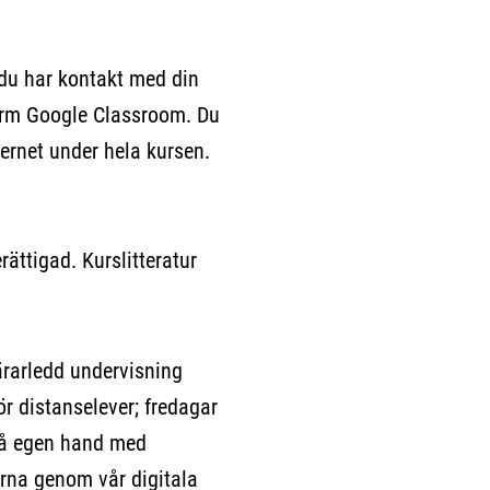
 du har kontakt med din
form Google Classroom. Du
ternet under hela kursen.
ättigad. Kurslitteratur
ärarledd undervisning
ör distanselever; fredagar
 på egen hand med
rna genom vår digitala