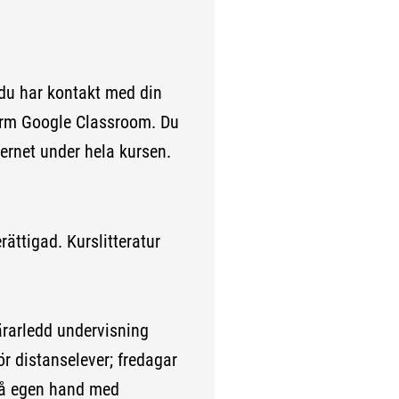
 du har kontakt med din
form Google Classroom. Du
ternet under hela kursen.
ättigad. Kurslitteratur
ärarledd undervisning
ör distanselever; fredagar
 på egen hand med