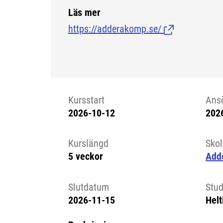
Läs mer
https://adderakomp.se/
(Länk till exter
Kursstart
Ans
2026-10-12
202
Kursstart 6085434
Kurslängd
Sko
5 veckor
Add
Slutdatum
Stud
2026-11-15
Helt