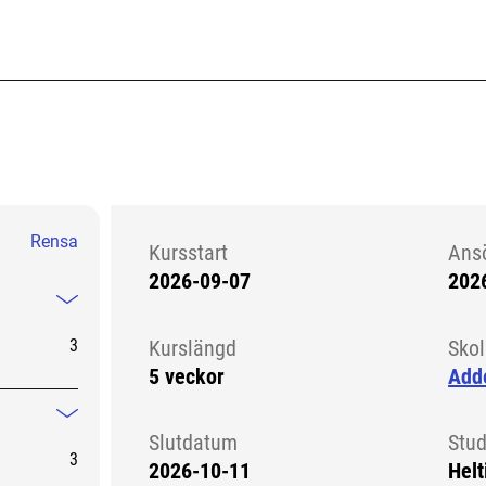
Rensa
Kursstart
Ans
2026-09-07
202
Kursstart 6085433
Mindre information
3
Kurslängd
Sko
5 veckor
Add
Mindre information
Slutdatum
Stud
3
2026-10-11
Helt