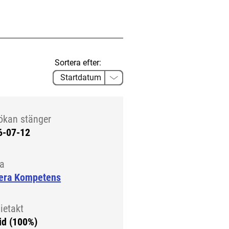
Sortera efter:
ökan stänger
6-07-12
la
era Kompetens
ietakt
id (100%)