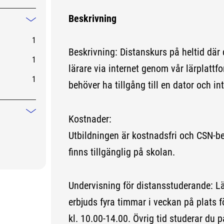
Beskrivning
Mindre information
1
Beskrivning: Distanskurs på heltid där
1
lärare via internet genom vår lärplatt
1
behöver ha tillgång till en dator och in
Mindre information
Kostnader:
Utbildningen är kostnadsfri och CSN-ber
finns tillgänglig på skolan.
Undervisning för distansstuderande: L
erbjuds fyra timmar i veckan på plats f
kl. 10.00-14.00. Övrig tid studerar du