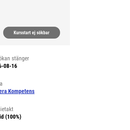
n sida.)
Kursstart ej sökbar
ökan stänger
6-08-16
la
era Kompetens
ietakt
id (100%)