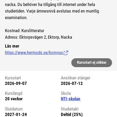
nacka.
Du behöver ha tillgång till internet under hela
studietiden. Varje ämnesnivå avslutas med en muntlig
examination.
Kostnad: Kurslitteratur
Adress: Ektorpsvägen 2, Ektorp, Nacka
Läs mer
https://www.hermods.se/komvux
(Länk till extern sida.)
Kursstart ej sökbar
Kursstart
Ansökan stänger
2026-09-07
2026-07-12
Kursstart 6064632
Kurslängd
Skola
20 veckor
NTI-skolan
Slutdatum
Studietakt
2027-01-24
Deltid (25%)