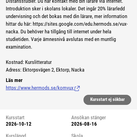
Distansstudier. Du har kontakt med din lärare via internet.
Introduktion sker i skolans lokaler. Det ingår 20% lärarledd
undervisning och det bokas med din lärare, mer information
hittar du här:
https://sites.google.com/edu.hermods.se/vux-
nacka.
Du behöver ha tillgång till internet under hela
studietiden. Varje ämnesnivå avslutas med en muntlig
examination.
Kostnad: Kurslitteratur
Adress: Ektorpsvägen 2, Ektorp, Nacka
Läs mer
https://www.hermods.se/komvux
(Länk till extern sida.)
Kursstart ej sökbar
Kursstart
Ansökan stänger
2026-10-12
2026-08-16
Kursstart 6065298
Kurslängd
Skola