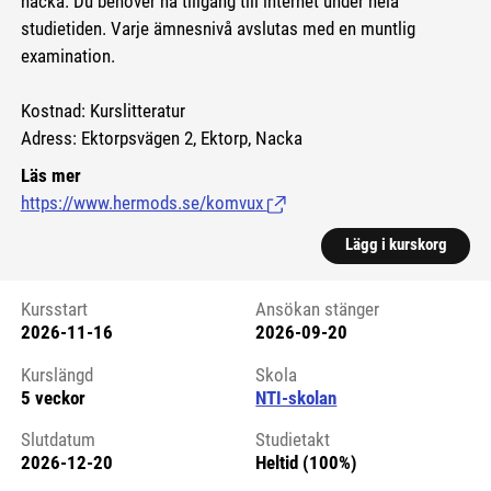
nacka.
Du behöver ha tillgång till internet under hela
studietiden. Varje ämnesnivå avslutas med en muntlig
examination.
Kostnad: Kurslitteratur
Adress: Ektorpsvägen 2, Ektorp, Nacka
Läs mer
https://www.hermods.se/komvux
(Länk till extern sida.)
Lägg i kurskorg
Kursstart
Ansökan stänger
2026-11-16
2026-09-20
Kursstart 6123289
Kurslängd
Skola
5 veckor
NTI-skolan
Slutdatum
Studietakt
2026-12-20
Heltid (100%)