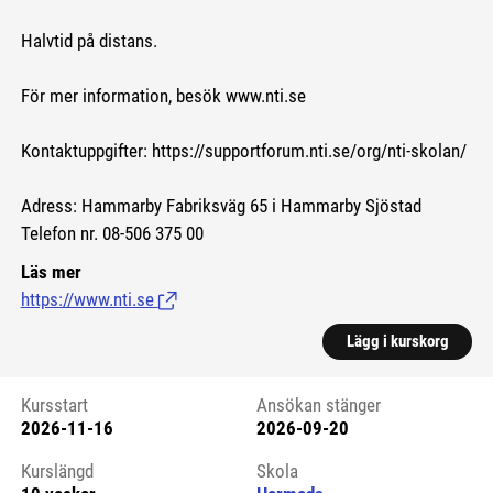
Halvtid på distans.
För mer information, besök www.nti.se
Kontaktuppgifter: https://supportforum.nti.se/org/nti-skolan/
Adress: Hammarby Fabriksväg 65 i Hammarby Sjöstad
Telefon nr. 08-506 375 00
Läs mer
https://www.nti.se
(Länk till extern sida.)
Lägg i kurskorg
Kursstart
Ansökan stänger
2026-11-16
2026-09-20
Kursstart 6125436
Kurslängd
Skola