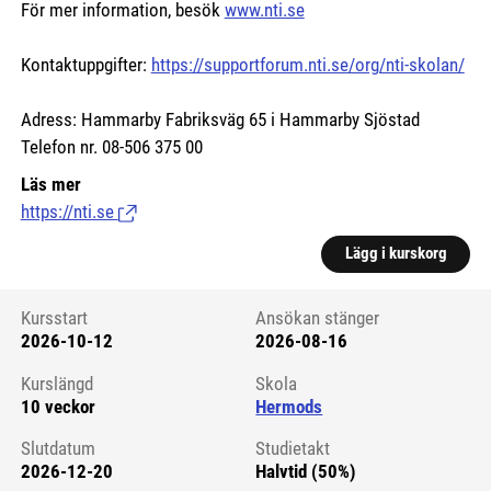
För mer information, besök
www.nti.se
Kontaktuppgifter:
https://supportforum.nti.se/org/nti-skolan/
Adress: Hammarby Fabriksväg 65 i Hammarby Sjöstad
Telefon nr. 08-506 375 00
Läs mer
https://nti.se
(Länk till extern sida.)
Lägg i kurskorg
Kursstart
Ansökan stänger
2026-10-12
2026-08-16
Kursstart 6125032
Kurslängd
Skola
10 veckor
Hermods
Slutdatum
Studietakt
2026-12-20
Halvtid (50%)