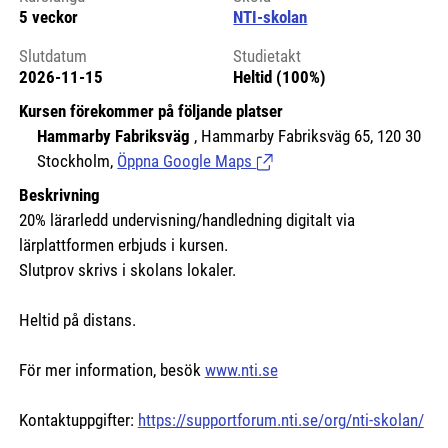
5 veckor
NTI-skolan
Slutdatum
Studietakt
2026-11-15
Heltid (100%)
Kursen förekommer på följande platser
Hammarby Fabriksväg
, Hammarby Fabriksväg 65, 120 30
Stockholm,
Öppna Google Maps
(Länk till extern sida.)
Beskrivning
20% lärarledd undervisning/handledning digitalt via
lärplattformen erbjuds i kursen.
Slutprov skrivs i skolans lokaler.
Heltid på distans.
För mer information, besök
www.nti.se
Kontaktuppgifter:
https://supportforum.nti.se/org/nti-skolan/