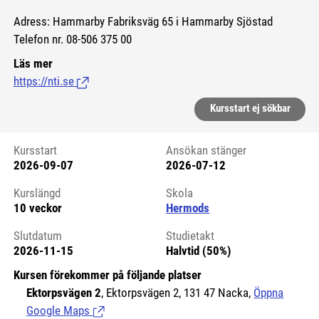
Adress: Hammarby Fabriksväg 65 i Hammarby Sjöstad
Telefon nr. 08-506 375 00
Läs mer
https://nti.se
(Länk till extern sida.)
Kursstart ej sökbar
Kursstart
Ansökan stänger
2026-09-07
2026-07-12
Kursstart 6124623
Kurslängd
Skola
10 veckor
Hermods
Slutdatum
Studietakt
2026-11-15
Halvtid (50%)
Kursen förekommer på följande platser
Ektorpsvägen 2
, Ektorpsvägen 2, 131 47 Nacka,
Öppna
Google Maps
(Länk till extern sida.)