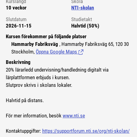
Kurslängd
Skola
10 veckor
NTI-skolan
Slutdatum
Studietakt
2026-11-15
Halvtid (50%)
Kursen förekommer på följande platser
Hammarby Fabriksväg
, Hammarby Fabriksväg 65, 120 30
Stockholm,
Öppna Google Maps
(Länk till extern sida.)
Beskrivning
20% lärarledd undervisning/handledning digitalt via
lärplattformen erbjuds i kursen.
Slutprov skrivs i skolans lokaler.
Halvtid på distans.
För mer information, besök
www.nti.se
Kontaktuppgifter:
https://supportforum.nti.se/org/nti-skolan/