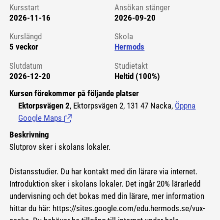
Kursstart
Ansökan stänger
2026-11-16
2026-09-20
Kursstart 6125329
Kurslängd
Skola
5 veckor
Hermods
Slutdatum
Studietakt
2026-12-20
Heltid (100%)
Kursen förekommer på följande platser
Ektorpsvägen 2
, Ektorpsvägen 2, 131 47 Nacka,
Öppna
Google Maps
(Länk till extern sida.)
Beskrivning
Slutprov sker i skolans lokaler.
Distansstudier. Du har kontakt med din lärare via internet.
Introduktion sker i skolans lokaler. Det ingår 20% lärarledd
undervisning och det bokas med din lärare, mer information
hittar du här:
https://sites.google.com/edu.hermods.se/vux-