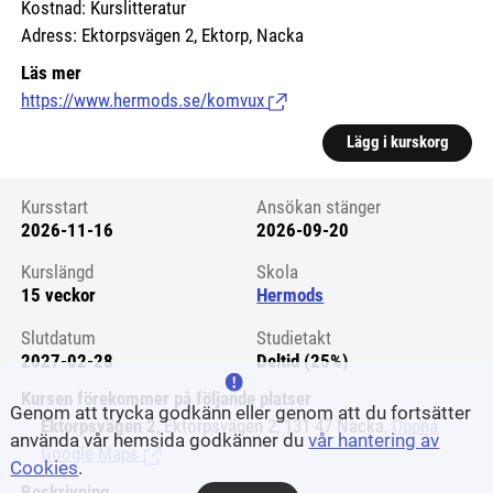
Kostnad: Kurslitteratur
Adress: Ektorpsvägen 2, Ektorp, Nacka
Läs mer
https://www.hermods.se/komvux
(Länk till extern sida.)
Lägg i kurskorg
Kursstart
Ansökan stänger
2026-11-16
2026-09-20
Kursstart 6125541
Kurslängd
Skola
15 veckor
Hermods
Slutdatum
Studietakt
2027-02-28
Deltid (25%)
Kursen förekommer på följande platser
Genom att trycka godkänn eller genom att du fortsätter
Ektorpsvägen 2
, Ektorpsvägen 2, 131 47 Nacka,
Öppna
använda vår hemsida godkänner du
vår hantering av
Google Maps
(Länk till extern sida.)
Cookies
.
Beskrivning