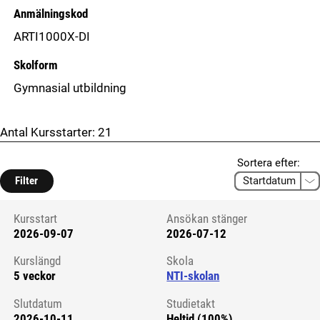
Anmälningskod
ARTI1000X-DI
Skolform
Gymnasial utbildning
Antal Kursstarter:
21
Sortera efter:
Filter
Kursstart
Ansökan stänger
2026-09-07
2026-07-12
Kursstart 6065164
Kurslängd
Skola
5 veckor
NTI-skolan
Slutdatum
Studietakt
2026-10-11
Heltid (100%)