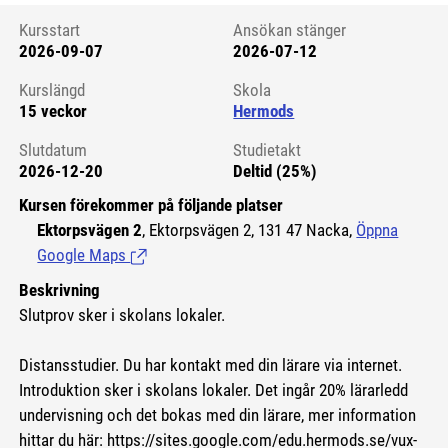
Kursstart
Ansökan stänger
2026-09-07
2026-07-12
Kursstart 6124733
Kurslängd
Skola
15 veckor
Hermods
Slutdatum
Studietakt
2026-12-20
Deltid (25%)
Kursen förekommer på följande platser
Ektorpsvägen 2
, Ektorpsvägen 2, 131 47 Nacka,
Öppna
Google Maps
(Länk till extern sida.)
Beskrivning
Slutprov sker i skolans lokaler.
Distansstudier. Du har kontakt med din lärare via internet.
Introduktion sker i skolans lokaler. Det ingår 20% lärarledd
undervisning och det bokas med din lärare, mer information
hittar du här:
https://sites.google.com/edu.hermods.se/vux-