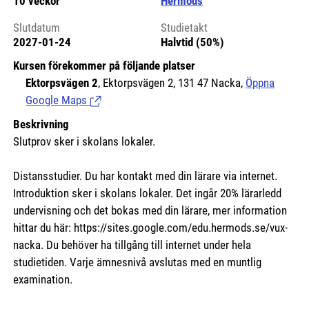
10 veckor
Hermods
Slutdatum
Studietakt
2027-01-24
Halvtid (50%)
Kursen förekommer på följande platser
Ektorpsvägen 2
, Ektorpsvägen 2, 131 47 Nacka,
Öppna
Google Maps
(Länk till extern sida.)
Beskrivning
Slutprov sker i skolans lokaler.
Distansstudier. Du har kontakt med din lärare via internet.
Introduktion sker i skolans lokaler. Det ingår 20% lärarledd
undervisning och det bokas med din lärare, mer information
hittar du här:
https://sites.google.com/edu.hermods.se/vux-
nacka.
Du behöver ha tillgång till internet under hela
studietiden. Varje ämnesnivå avslutas med en muntlig
examination.