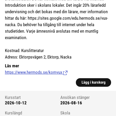
Introduktion sker i skolans lokaler. Det ingår 20% lärarledd
undervisning och det bokas med din lärare, mer information
hittar du här:
https://sites.google.com/edu.hermods.se/vux-
nacka.
Du behöver ha tillgång till internet under hela
studietiden. Varje ämnesnivå avslutas med en muntlig
examination.
Kostnad: Kurslitteratur
Adress: Ektorpsvägen 2, Ektorp, Nacka
Läs mer
https://www.hermods.se/komvux
(Länk till extern sida.)
Lägg i kurskorg
Kursstart
Ansökan stänger
2026-10-12
2026-08-16
Kursstart 6125232
Kurslängd
Skola