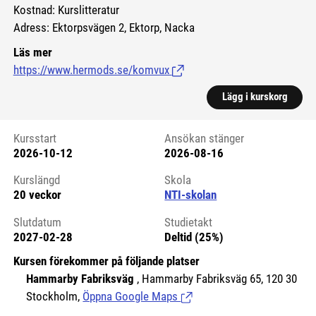
Kostnad: Kurslitteratur
Adress: Ektorpsvägen 2, Ektorp, Nacka
Läs mer
https://www.hermods.se/komvux
(Länk till extern sida.)
Lägg i kurskorg
Kursstart
Ansökan stänger
2026-10-12
2026-08-16
Kursstart 6064777
Kurslängd
Skola
20 veckor
NTI-skolan
Slutdatum
Studietakt
2027-02-28
Deltid (25%)
Kursen förekommer på följande platser
Hammarby Fabriksväg
, Hammarby Fabriksväg 65, 120 30
Stockholm,
Öppna Google Maps
(Länk till extern sida.)