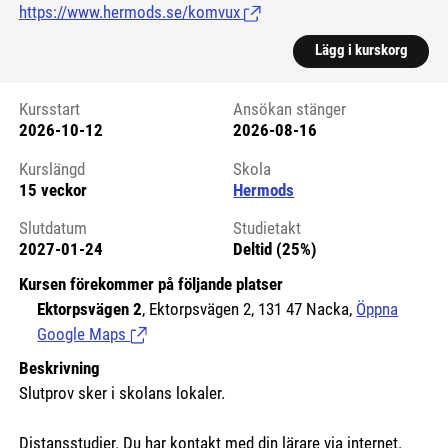
https://www.hermods.se/komvux
(Länk till extern sida.)
Lägg i kurskorg
Kursstart
Ansökan stänger
2026-10-12
2026-08-16
Kursstart 6125137
Kurslängd
Skola
15 veckor
Hermods
Slutdatum
Studietakt
2027-01-24
Deltid (25%)
Kursen förekommer på följande platser
Ektorpsvägen 2
, Ektorpsvägen 2, 131 47 Nacka,
Öppna
Google Maps
(Länk till extern sida.)
Beskrivning
Slutprov sker i skolans lokaler.
Distansstudier. Du har kontakt med din lärare via internet.