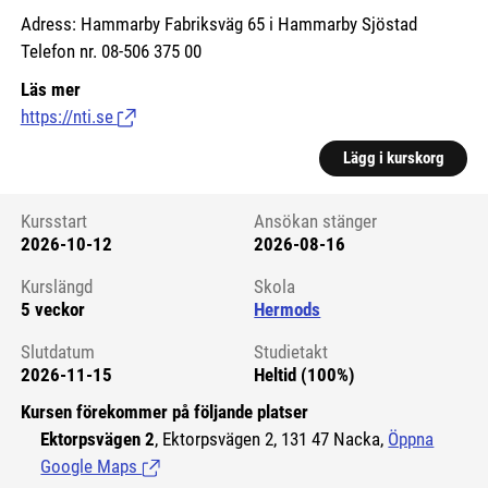
Adress: Hammarby Fabriksväg 65 i Hammarby Sjöstad
Telefon nr. 08-506 375 00
Läs mer
https://nti.se
(Länk till extern sida.)
Lägg i kurskorg
Kursstart
Ansökan stänger
2026-10-12
2026-08-16
Kursstart 6124925
Kurslängd
Skola
5 veckor
Hermods
Slutdatum
Studietakt
2026-11-15
Heltid (100%)
Kursen förekommer på följande platser
Ektorpsvägen 2
, Ektorpsvägen 2, 131 47 Nacka,
Öppna
Google Maps
(Länk till extern sida.)