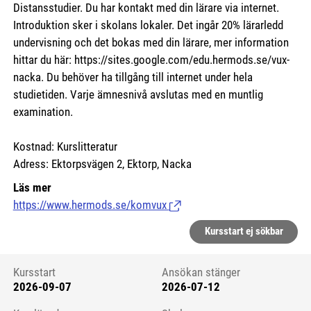
Distansstudier. Du har kontakt med din lärare via internet.
Introduktion sker i skolans lokaler. Det ingår 20% lärarledd
undervisning och det bokas med din lärare, mer information
hittar du här:
https://sites.google.com/edu.hermods.se/vux-
nacka.
Du behöver ha tillgång till internet under hela
studietiden. Varje ämnesnivå avslutas med en muntlig
examination.
Kostnad: Kurslitteratur
Adress: Ektorpsvägen 2, Ektorp, Nacka
Läs mer
https://www.hermods.se/komvux
(Länk till extern sida.)
Kursstart ej sökbar
Kursstart
Ansökan stänger
2026-09-07
2026-07-12
Kursstart 6065067