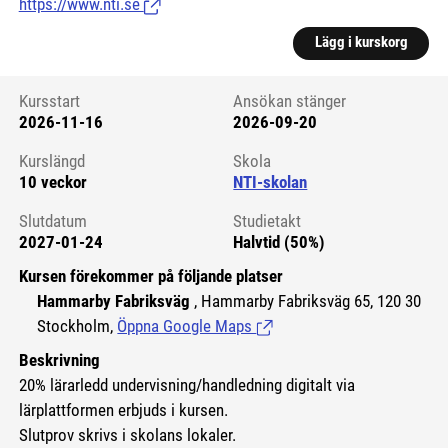
https://www.nti.se
(Länk till extern sida.)
Lägg i kurskorg
Kursstart
Ansökan stänger
2026-11-16
2026-09-20
Kursstart 6123512
Kurslängd
Skola
10 veckor
NTI-skolan
Slutdatum
Studietakt
2027-01-24
Halvtid (50%)
Kursen förekommer på följande platser
Hammarby Fabriksväg
, Hammarby Fabriksväg 65, 120 30
Stockholm,
Öppna Google Maps
(Länk till extern sida.)
Beskrivning
20% lärarledd undervisning/handledning digitalt via
lärplattformen erbjuds i kursen.
Slutprov skrivs i skolans lokaler.