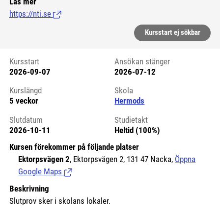
Läs mer
https://nti.se
(Länk till extern sida.)
Kursstart ej sökbar
Kursstart
Ansökan stänger
2026-09-07
2026-07-12
Kursstart 6124511
Kurslängd
Skola
5 veckor
Hermods
Slutdatum
Studietakt
2026-10-11
Heltid (100%)
Kursen förekommer på följande platser
Ektorpsvägen 2
, Ektorpsvägen 2, 131 47 Nacka,
Öppna
Google Maps
(Länk till extern sida.)
Beskrivning
Slutprov sker i skolans lokaler.