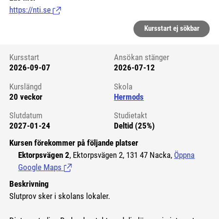
https://nti.se
(Länk till extern sida.)
Kursstart ej sökbar
Kursstart
Ansökan stänger
2026-09-07
2026-07-12
Kursstart 6124828
Kurslängd
Skola
20 veckor
Hermods
Slutdatum
Studietakt
2027-01-24
Deltid (25%)
Kursen förekommer på följande platser
Ektorpsvägen 2
, Ektorpsvägen 2, 131 47 Nacka,
Öppna
Google Maps
(Länk till extern sida.)
Beskrivning
Slutprov sker i skolans lokaler.