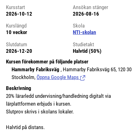
Kursstart
Ansökan stänger
2026-10-12
2026-08-16
Kursstart 6064922
Kurslängd
Skola
10 veckor
NTI-skolan
Slutdatum
Studietakt
2026-12-20
Halvtid (50%)
Kursen förekommer på följande platser
Hammarby Fabriksväg
, Hammarby Fabriksväg 65, 120 30
Stockholm,
Öppna Google Maps
(Länk till extern sida.)
Beskrivning
20% lärarledd undervisning/handledning digitalt via
lärplattformen erbjuds i kursen.
Slutprov skrivs i skolans lokaler.
Halvtid på distans.