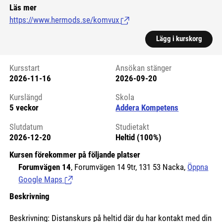
Läs mer
https://www.hermods.se/komvux
(Länk till extern sida.)
Lägg i kurskorg
Kursstart
Ansökan stänger
2026-11-16
2026-09-20
Kursstart 6076761
Kurslängd
Skola
5 veckor
Addera Kompetens
Slutdatum
Studietakt
2026-12-20
Heltid (100%)
Kursen förekommer på följande platser
Forumvägen 14
, Forumvägen 14 9tr, 131 53 Nacka,
Öppna
Google Maps
(Länk till extern sida.)
Beskrivning
Beskrivning: Distanskurs på heltid där du har kontakt med din