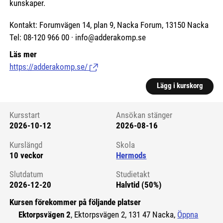
kunskaper.
Kontakt: Forumvägen 14, plan 9, Nacka Forum, 13150 Nacka
Tel: 08-120 966 00 · info@adderakomp.se
Läs mer
https://adderakomp.se/
(Länk till extern sida.)
Lägg i kurskorg
Kursstart
Ansökan stänger
2026-10-12
2026-08-16
Kursstart 6125031
Kurslängd
Skola
10 veckor
Hermods
Slutdatum
Studietakt
2026-12-20
Halvtid (50%)
Kursen förekommer på följande platser
Ektorpsvägen 2
, Ektorpsvägen 2, 131 47 Nacka,
Öppna