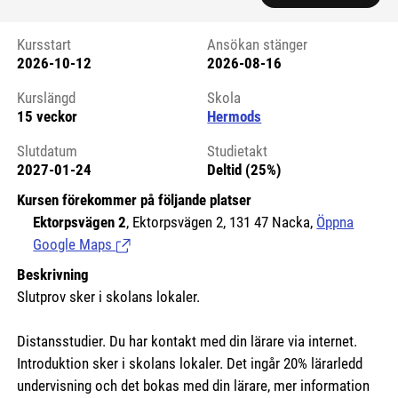
Kursstart
Ansökan stänger
2026-10-12
2026-08-16
Kursstart 6125136
Kurslängd
Skola
15 veckor
Hermods
Slutdatum
Studietakt
2027-01-24
Deltid (25%)
Kursen förekommer på följande platser
Ektorpsvägen 2
, Ektorpsvägen 2, 131 47 Nacka,
Öppna
Google Maps
(Länk till extern sida.)
Beskrivning
Slutprov sker i skolans lokaler.
Distansstudier. Du har kontakt med din lärare via internet.
Introduktion sker i skolans lokaler. Det ingår 20% lärarledd
undervisning och det bokas med din lärare, mer information