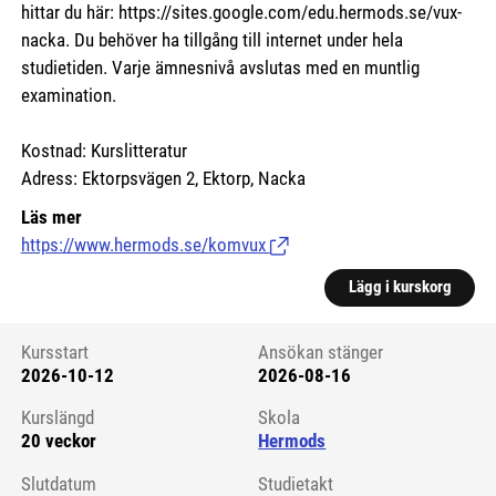
hittar du här:
https://sites.google.com/edu.hermods.se/vux-
nacka.
Du behöver ha tillgång till internet under hela
studietiden. Varje ämnesnivå avslutas med en muntlig
examination.
Kostnad: Kurslitteratur
Adress: Ektorpsvägen 2, Ektorp, Nacka
Läs mer
https://www.hermods.se/komvux
(Länk till extern sida.)
Lägg i kurskorg
Kursstart
Ansökan stänger
2026-10-12
2026-08-16
Kursstart 6125231
Kurslängd
Skola
20 veckor
Hermods
Slutdatum
Studietakt