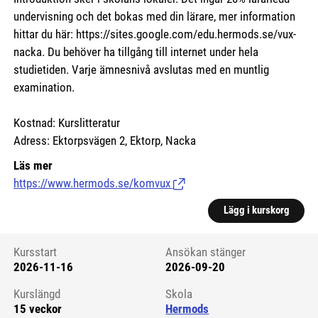
undervisning och det bokas med din lärare, mer information
hittar du här:
https://sites.google.com/edu.hermods.se/vux-
nacka.
Du behöver ha tillgång till internet under hela
studietiden. Varje ämnesnivå avslutas med en muntlig
examination.
Kostnad: Kurslitteratur
Adress: Ektorpsvägen 2, Ektorp, Nacka
Läs mer
https://www.hermods.se/komvux
(Länk till extern sida.)
Lägg i kurskorg
Kursstart
Ansökan stänger
2026-11-16
2026-09-20
Kursstart 6125540
Kurslängd
Skola
15 veckor
Hermods