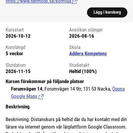
https://www.hermods.se/komvux
(Länk till extern sida.)
Lägg i kurskorg
Kursstart
Ansökan stänger
2026-10-12
2026-08-16
Kursstart 6076760
Kurslängd
Skola
5 veckor
Addera Kompetens
Slutdatum
Studietakt
2026-11-15
Heltid (100%)
Kursen förekommer på följande platser
Forumvägen 14
, Forumvägen 14 9tr, 131 53 Nacka,
Öppna
Google Maps
(Länk till extern sida.)
Beskrivning
Beskrivning: Distanskurs på heltid där du har kontakt med din
lärare via internet genom vår lärplattform Google Classroom.