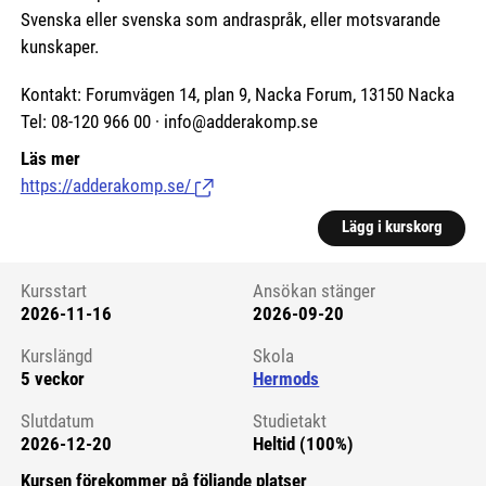
Svenska eller svenska som andraspråk, eller motsvarande
kunskaper.
Kontakt: Forumvägen 14, plan 9, Nacka Forum, 13150 Nacka
Tel: 08-120 966 00 · info@adderakomp.se
Läs mer
https://adderakomp.se/
(Länk till extern sida.)
Lägg i kurskorg
Kursstart
Ansökan stänger
2026-11-16
2026-09-20
Kursstart 6125328
Kurslängd
Skola
5 veckor
Hermods
Slutdatum
Studietakt
2026-12-20
Heltid (100%)
Kursen förekommer på följande platser