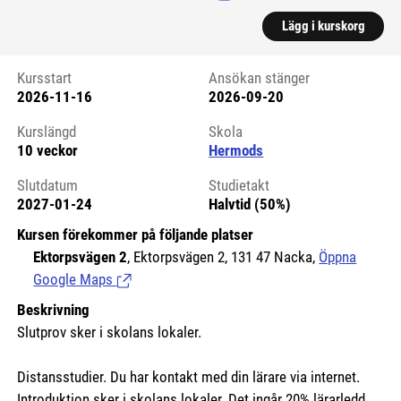
Lägg i kurskorg
Kursstart
Ansökan stänger
2026-11-16
2026-09-20
Kursstart 6125435
Kurslängd
Skola
10 veckor
Hermods
Slutdatum
Studietakt
2027-01-24
Halvtid (50%)
Kursen förekommer på följande platser
Ektorpsvägen 2
, Ektorpsvägen 2, 131 47 Nacka,
Öppna
Google Maps
(Länk till extern sida.)
Beskrivning
Slutprov sker i skolans lokaler.
Distansstudier. Du har kontakt med din lärare via internet.
Introduktion sker i skolans lokaler. Det ingår 20% lärarledd