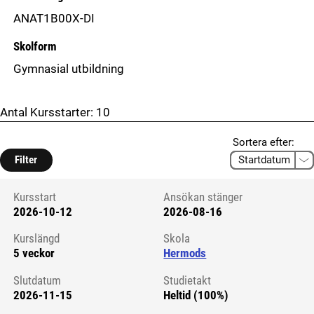
ANAT1B00X-DI
Skolform
Gymnasial utbildning
Antal Kursstarter:
10
Sortera efter:
Filter
Kursstart
Ansökan stänger
2026-10-12
2026-08-16
Kursstart 6124924
Kurslängd
Skola
5 veckor
Hermods
Slutdatum
Studietakt
2026-11-15
Heltid (100%)