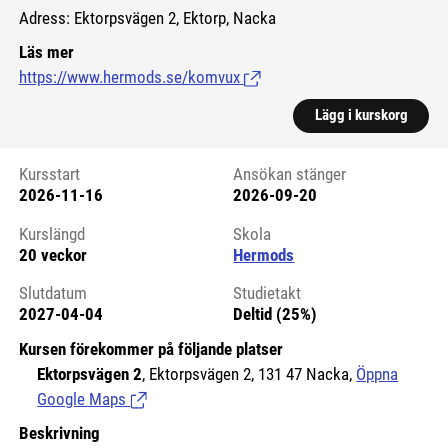
Adress: Ektorpsvägen 2, Ektorp, Nacka
Läs mer
https://www.hermods.se/komvux
(Länk till extern sida.)
Lägg i kurskorg
Kursstart
Ansökan stänger
2026-11-16
2026-09-20
Kursstart 6125635
Kurslängd
Skola
20 veckor
Hermods
Slutdatum
Studietakt
2027-04-04
Deltid (25%)
Kursen förekommer på följande platser
Ektorpsvägen 2
, Ektorpsvägen 2, 131 47 Nacka,
Öppna
Google Maps
(Länk till extern sida.)
Beskrivning