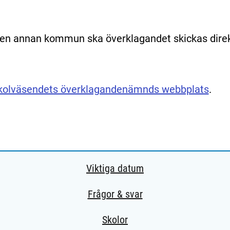
v en annan kommun ska överklagandet skickas dire
kolväsendets överklagandenämnds webbplats
.
Viktiga datum
Frågor & svar
Skolor