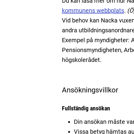
Du kan läsa mer om hur N
kommunens webbplats
.
(Ö
Vid behov kan Nacka vuxenu
andra utbildningsanordnar
Exempel på myndigheter: A
Pensionsmyndigheten, Arbe
högskolerådet.
Ansökningsvillkor
Fullständig ansökan
Din ansökan måste var
Vissa betyg hämtas au