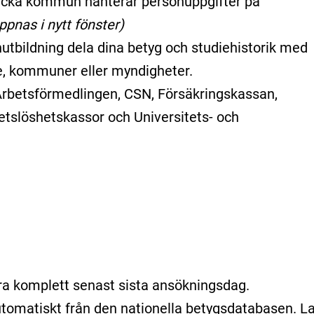
acka kommun hanterar personuppgifter på
ppnas i nytt fönster)
tbildning dela dina betyg och studiehistorik med
e, kommuner eller myndigheter.
rbetsförmedlingen, CSN, Försäkringskassan,
tslöshetskassor och Universitets- och
a komplett senast sista ansökningsdag.
tomatiskt från den nationella betygsdatabasen. L